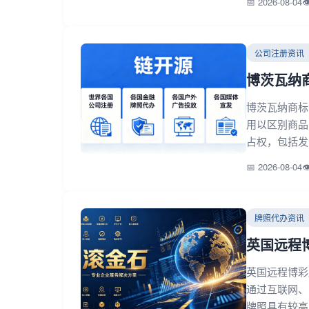
📅 2026-08-04

公司注册资讯
博茨瓦纳
博茨瓦纳商标
用以区别商品
占权，包括发
📅 2026-08-04

牌照代办资讯
英国远程
英国远程博彩牌
通过互联网、
牌照具有较高